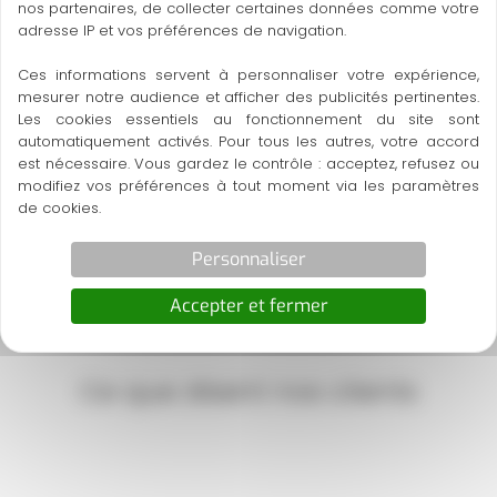
nos partenaires, de collecter certaines données comme votre
adresse IP et vos préférences de navigation.
04
Ces informations servent à personnaliser votre expérience,
mesurer notre audience et afficher des publicités pertinentes.
Préparation et installation
Les cookies essentiels au fonctionnement du site sont
automatiquement activés. Pour tous les autres, votre accord
est nécessaire. Vous gardez le contrôle : acceptez, refusez ou
Une fois le projet approuvé, nos partenaires spécialisés
modifiez vos préférences à tout moment via les paramètres
réalisent la pose de votre brise-vue naturel dans le
de cookies.
respect des normes et des délais convenus.
Personnaliser
Accepter et fermer
Ce que disent nos clients