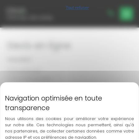
Aller
Panneau de gestion des cookies
Tout refuser
au
contenu
Devis en ligne
Formulaire
Vous êtes
*
devis
Un particulier
Un professionnel
Une collectivité
Suivant
Nous utilisons des cookies pour améliorer votre expérience
sur notre site. Ces technologies nous permettent, ainsi qu'à
nos partenaires, de collecter certaines données comme votre
adresse IP et vos préférences de navigation.