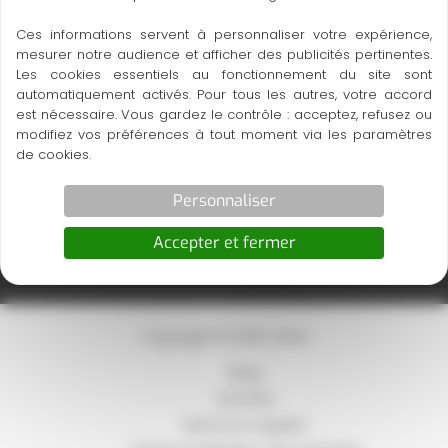
Ces informations servent à personnaliser votre expérience,
mesurer notre audience et afficher des publicités pertinentes.
Les cookies essentiels au fonctionnement du site sont
30 A ROUTE DU MOUTOU
automatiquement activés. Pour tous les autres, votre accord
31180 CASTELMAUROU
est nécessaire. Vous gardez le contrôle : acceptez, refusez ou
modifiez vos préférences à tout moment via les paramètres
de cookies.
06 43 41 62 15
cnvalc@orange.fr
Personnaliser
Accepter et fermer
Samedi
Fermé
Copyright © 2026 CNVA
Blog
Activités
Mentions Légales