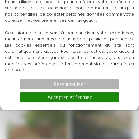
Brochure
Installation
plantes
Nous utilisons des cookies pour améliorer votre expérience
grimpantes
sur notre site. Ces technologies nous permettent, ainsi qu'à
nos partenaires, de collecter certaines données comme votre
adresse IP et vos préférences de navigation.
Ces informations servent à personnaliser votre expérience,
Ecran pare-vue kokowall
Ecran pare-vue kokowall
mesurer notre audience et afficher des publicités pertinentes.
– CNVA -Toulouse
– CNVA -Toulouse
Les cookies essentiels au fonctionnement du site sont
automatiquement activés. Pour tous les autres, votre accord
est nécessaire. Vous gardez le contrôle : acceptez, refusez ou
modifiez vos préférences à tout moment via les paramètres
de cookies.
Ecran pare-vue kokowall
Ecran pare-vue kokowall
Personnaliser
– CNVA -Toulouse
– CNVA -Toulouse
Accepter et fermer
Ecran pare-vue kokowall
Ecran pare-vue kokowall
– CNVA -Toulouse
– CNVA -Toulouse