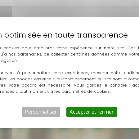
 en largeur. Un écran antibruit
Kokowall Lite
pèse environ 17kg
la garantie constructeur 10 ans.
s cookies pour améliorer votre expérience sur notre site. Ces
 qu'à nos partenaires, de collecter certaines données comme votre
vigation.
servent à personnaliser votre expérience, mesurer notre audien
ntes. Les cookies essentiels au fonctionnement du site sont autom
res, votre accord est nécessaire. Vous gardez le contrôle : ac
érences à tout moment via les paramètres de cookies.
Personnaliser
Accepter et fermer