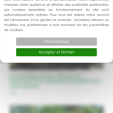
mesurer notre audience et afficher des publicités pertinentes.
A découvrir également
Les cookies essentiels au fonctionnement du site sont
automatiquement activés. Pour tous les autres, votre accord
est nécessaire. Vous gardez le contrôle : acceptez, refusez ou
modifiez vos préférences à tout moment via les paramètres
de cookies.
Personnaliser
Accepter et fermer
L’avantage d’une clôture en
bambou : Un matériau durable pour
votre jardin
FAQ