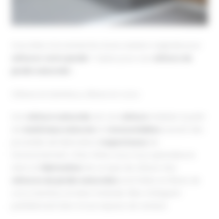
Vous êtes à la recherche d’une solution originale pour
clôturer votre jardin
? Optez pour une
clôture de
jardin naturelle
!
Clôture en bambou, clôture en coco
Une
clôture naturelle
est une
clôture
réalisée à partir
de
matériaux naturels
et
renouvelables
suivant des
procédés de fabrication
respectueux
de
l’environnement. Chez CNVA, nous nous spécialisons
dans la
fabrication
de ce type de clôture. Nos
clôtures de jardin naturelles
sont faites en fibres de
coco, bambou et laine minérale. Elles s’intègrent
parfaitement bien à tout espace de verdure.