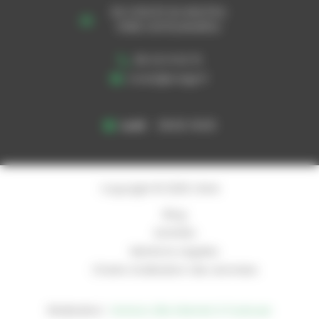
30 A ROUTE DU MOUTOU
31180 CASTELMAUROU
06 43 41 62 15
cnvalc@orange.fr
Lundi
08:00–18:00
Copyright © 2026 CNVA
Blog
Activités
Mentions Légales
Charte d’utilisation des données
Réalisation :
Horizon, Site internet à Toulouse