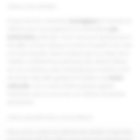
Clôture sans entretien
En plus de leurs caractères
écologiques
et naturels, les
clôtures que nous proposons ne nécessitent
pas
d’entretien
particulier. Vous n’avez par exemple pas à
les tailler ou à les nettoyer comme ce serait le cas avec
une haie de jardin. Notez toutefois que la couleur de la
matière constituant les panneaux des clôtures (fibres
de coco, bambou, laine minérale) peut s’éclaircir au fil
du temps. Mais elles garderont toutefois une
teinte
naturelle
. Vous n’aurez à faire quelques gestes
d’entretien que si vous ornez vos clôtures de plantes
grimpantes.
Clôture de jardin brise-vue et antibruit
Nous avons conçu nos clôtures de manière à répondre
aux besoins de tous. Ainsi, nous avons par exemple des